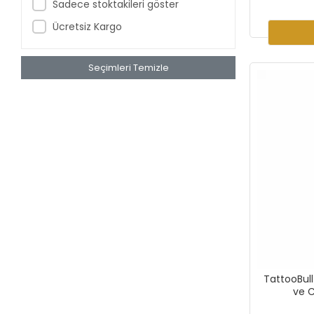
Sadece stoktakileri göster
RADIANT
Ücretsiz Kargo
SUNİ DERİ
TATTOO BULL
Seçimleri Temizle
TATTOO FOREVER
WJX
WORLD FAMOUS
XTREME
TattooBul
ve C