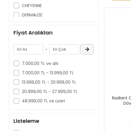
CHEYENNE
DERMALIZE
DRAGON HAWK
Fiyat Aralıkları
DYNAMIC
EURONDA
-
FUTURE
JCONLY
7.000,00 TL ve altı
KWADRON
7.000,00 TL - 13.999,00 TL
MAST
13.999,00 TL - 20.999,00 TL
MATX CLOTHING
20.999,00 TL - 27.999,00 TL
Radiant C
OPTIMUS
48.999,00 TL ve üzeri
Döv
OZER
PAPA
Listeleme
PROTON