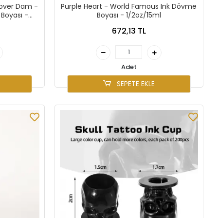
oover Dam -
Purple Heart - World Famous Ink Dövme
Boyası -
Boyası - 1/2oz/15ml
672,13 TL
Adet
SEPETE EKLE