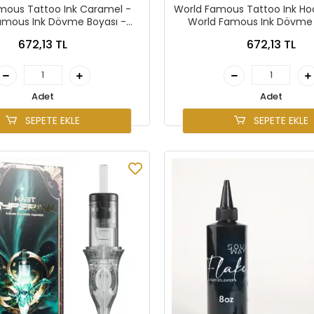
mous Tattoo Ink Caramel -
World Famous Tattoo Ink H
amous Ink Dövme Boyası -
World Famous Ink Dövme 
1/2oz/15ml
1/2oz/15ml
672,13 TL
672,13 TL
Adet
Adet
SEPETE EKLE
SEPETE EKLE