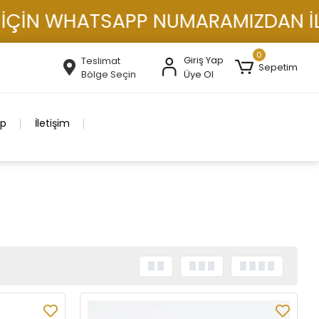
WHATSAPP NUMARAMIZDAN İLETİŞİME
0
Giriş Yap
Teslimat
Sepetim
Bölge Seçin
Üye Ol
ip
İletişim