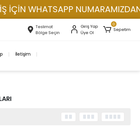
Ş İÇİN WHATSAPP NUMARAMIZDAN İL
0
Giriş Yap
Teslimat
Sepetim
Bölge Seçin
Üye Ol
ip
İletişim
LARI