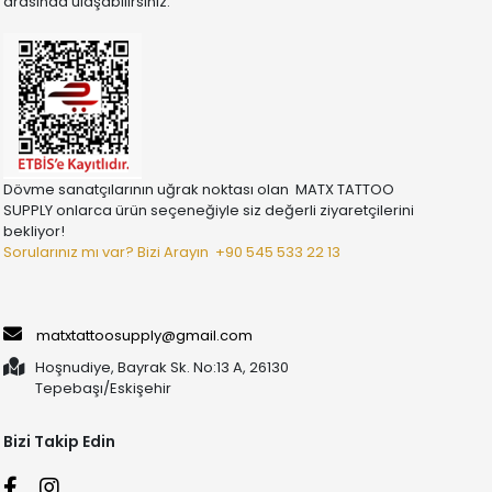
arasında ulaşabilirsiniz.
Dövme sanatçılarının uğrak noktası olan MATX TATTOO
SUPPLY onlarca ürün seçeneğiyle siz değerli ziyaretçilerini
bekliyor!
Sorularınız mı var? Bizi Arayın
+90 545 533 22 13
matxtattoosupply@gmail.com
Hoşnudiye, Bayrak Sk. No:13 A, 26130
Tepebaşı/Eskişehir
Bizi Takip Edin