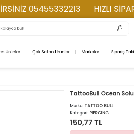
İNİZ 05455332213
HIZLI SİPARİŞ
en Ürünler
Çok Satan Ürünler
Markalar
Sipariş Tak
TattooBull Ocean Solu
Marka:
TATTOO BULL
Kategori:
PIERCING
150,77 TL