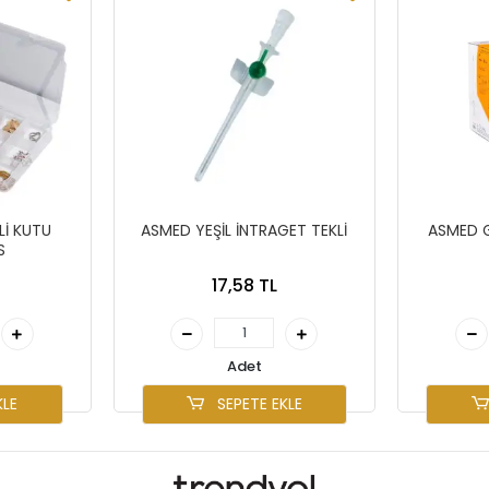
İ KUTU
ASMED YEŞİL İNTRAGET TEKLİ
ASMED G
S
17,58 TL
Adet
KLE
SEPETE EKLE