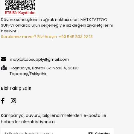
Dövme sanatçılarının uğrak noktası olan MATX TATTOO
SUPPLY onlarca ürün seçeneğiyle siz değerli ziyaretçilerini
bekliyor!
Sorularınız mı var? Bizi Arayın
+90 545 533 22 13
matxtattoosupply@gmail.com
Hoşnudiye, Bayrak Sk. No:13 A, 26130
Tepebaşı/Eskişehir
Bizi Takip Edin
Kampanya, duyuru, bilgilendirmelerden e-posta ile
haberdar olmak istiyorum.
Gönder