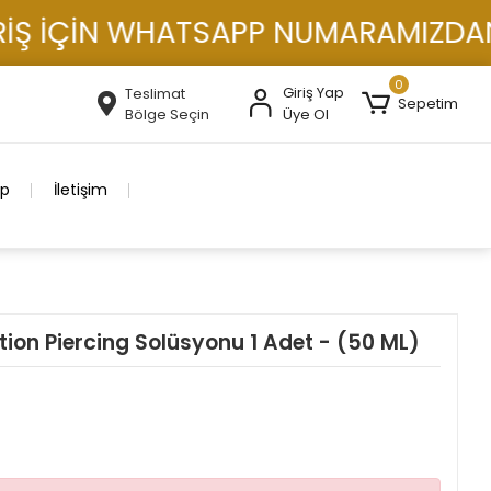
 İÇİN WHATSAPP NUMARAMIZDAN İLE
0
Giriş Yap
Teslimat
Sepetim
Bölge Seçin
Üye Ol
ip
İletişim
tion Piercing Solüsyonu 1 Adet - (50 ML)