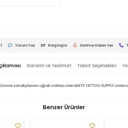
Et
Yorum Yaz
Karşılaştır
Gelince Haber Ver
çıklaması
Garanti ve Teslimat
Taksit Seçenekleri
Yo
 Dövme sanatçılarının uğrak noktası olan MATX TATTOO SUPPLY onlarca ü
Benzer Ürünler