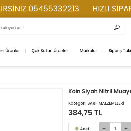
İNİZ 05455332213
HIZLI SİPARİ
en Ürünler
Çok Satan Ürünler
Markalar
Sipariş Tak
Koin Siyah Nitril Muay
Kategori:
SARF MALZEMELERİ
384,75 TL
Adet