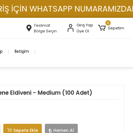
Ş İÇİN WHATSAPP NUMARAMIZDAN İLE
0
Giriş Yap
Teslimat
Sepetim
Bölge Seçin
Üye Ol
ip
İletişim
ene Eldiveni - Medium (100 Adet)
Sepete Ekle
Hemen Al