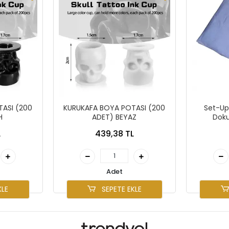
ASI (200
KURUKAFA BOYA POTASI (200
Set-Up
H
ADET) BEYAZ
Doku
L
439,38 TL
Adet
KLE
SEPETE EKLE