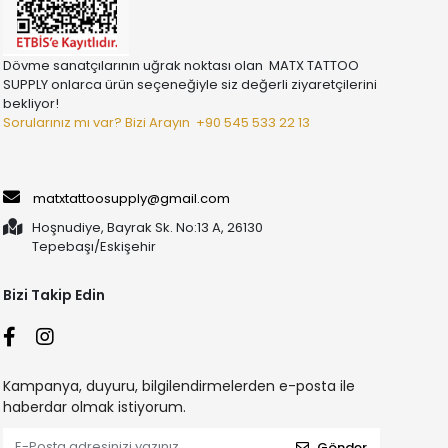
Dövme sanatçılarının uğrak noktası olan MATX TATTOO
SUPPLY onlarca ürün seçeneğiyle siz değerli ziyaretçilerini
bekliyor!
Sorularınız mı var? Bizi Arayın
+90 545 533 22 13
matxtattoosupply@gmail.com
Hoşnudiye, Bayrak Sk. No:13 A, 26130
Tepebaşı/Eskişehir
Bizi Takip Edin
Kampanya, duyuru, bilgilendirmelerden e-posta ile
haberdar olmak istiyorum.
Gönder