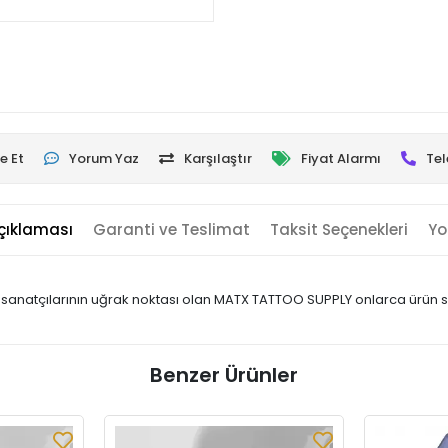
e Et
Yorum Yaz
Karşılaştır
Fiyat Alarmı
Tel
çıklaması
Garanti ve Teslimat
Taksit Seçenekleri
Yo
sanatçılarının uğrak noktası olan MATX TATTOO SUPPLY onlarca ürün seç
Benzer Ürünler