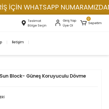
 İÇİN WHATSAPP NUMARAMIZDAN İLET
0
Giriş Yap
Teslimat
Sepetim
Bölge Seçin
Üye Ol
ip
İletişim
k Sun Block- Güneş Koruyuculu Dövme
ERİ