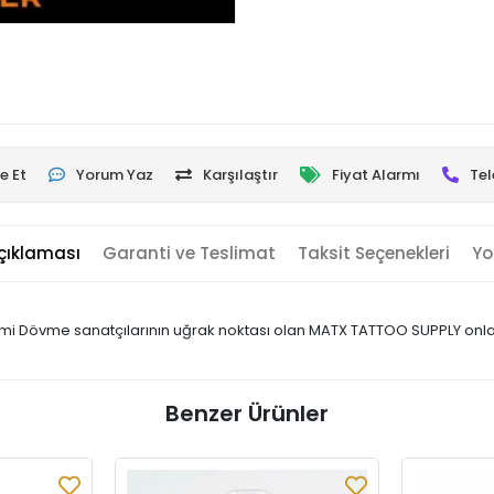
e Et
Yorum Yaz
Karşılaştır
Fiyat Alarmı
Tel
çıklaması
Garanti ve Teslimat
Taksit Seçenekleri
Yo
i Dövme sanatçılarının uğrak noktası olan MATX TATTOO SUPPLY onlarca
Benzer Ürünler