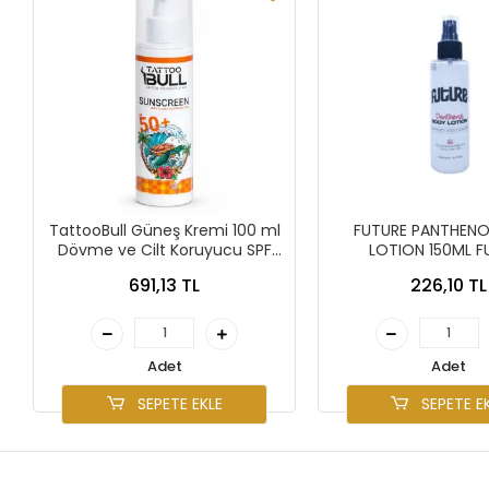
TattooBull Güneş Kremi 100 ml
FUTURE PANTHEN
Dövme ve Cilt Koruyucu SPF
LOTION 150ML F
Krem
PANTHENO
691,13 TL
226,10 TL
Adet
Adet
SEPETE EKLE
SEPETE E