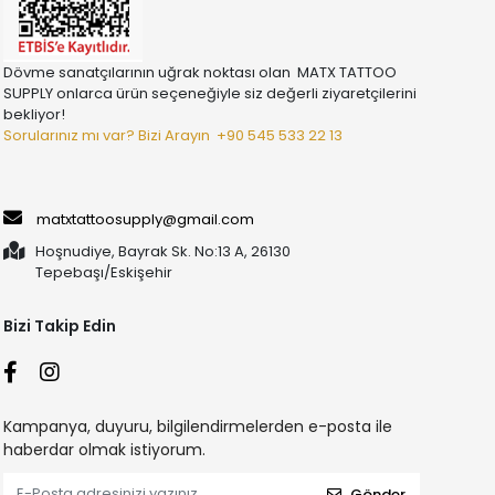
Dövme sanatçılarının uğrak noktası olan MATX TATTOO
SUPPLY onlarca ürün seçeneğiyle siz değerli ziyaretçilerini
bekliyor!
Sorularınız mı var? Bizi Arayın
+90 545 533 22 13
matxtattoosupply@gmail.com
Hoşnudiye, Bayrak Sk. No:13 A, 26130
Tepebaşı/Eskişehir
Bizi Takip Edin
Kampanya, duyuru, bilgilendirmelerden e-posta ile
haberdar olmak istiyorum.
Gönder