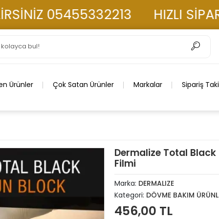
NİZ 05455332213
HIZLI SİPARİŞ
en Ürünler
Çok Satan Ürünler
Markalar
Sipariş Tak
Dermalize Total Blac
Filmi
Marka:
DERMALIZE
Kategori:
DÖVME BAKIM ÜRÜNL
456,00 TL