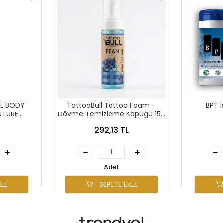
OL BODY
TattooBull Tattoo Foam -
BPT I
UTURE
Dövme Temizleme Köpüğü 150
L
ml
292,13 TL
Adet
KLE
SEPETE EKLE